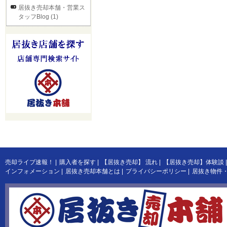
居抜き売却本舗・営業ス
タッフBlog (1)
売却ライブ速報！
|
購入者を探す
|
【居抜き売却】 流れ
|
【居抜き売却】体験談
|
インフォメーション
|
居抜き売却本舗とは
|
プライバシーポリシー
|
居抜き物件