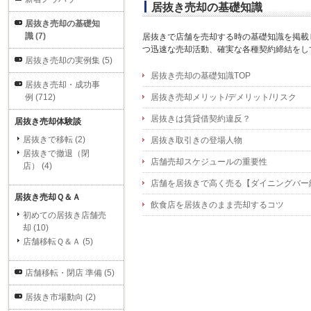
居抜き売却の基礎知識
居抜き売却の基礎知
識 (7)
居抜きで店舗を売却する時の基礎知識を掲載
つ迅速な売却活動、確実な各種契約締結をし
居抜き売却の実例集 (5)
居抜き売却の基礎知識TOP
居抜き売却・成功事
例 (712)
居抜き売却メリット/デメリット/リスク
居抜きは賃貸借契約違反？
居抜き売却体験談
居抜きで移転 (2)
居抜き取引きの登場人物
居抜きで撤退（閉
店舗売却スケジュールの重要性
店） (4)
店舗を居抜きで高く売る【ダイニングバー
居抜き売却Ｑ＆Ａ
飲食店を居抜きのまま売却するコツ
初めての居抜き店舗売
却 (10)
店舗移転Ｑ＆Ａ (5)
店舗移転・閉店 準備 (5)
居抜き市場動向 (2)