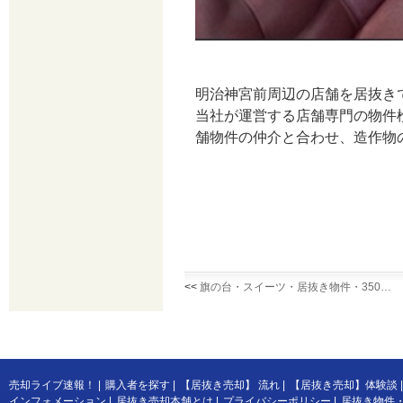
明治神宮前周辺の店舗を居抜き
当社が運営する店舗専門の物件
舗物件の仲介と合わせ、造作物
<<
旗の台・スイーツ・居抜き物件・350…
売却ライブ速報！
|
購入者を探す
|
【居抜き売却】 流れ
|
【居抜き売却】体験談
|
インフォメーション
|
居抜き売却本舗とは
|
プライバシーポリシー
|
居抜き物件