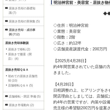
明治神宮前・美容室・居抜き物件
居抜き売却の基礎知
識 (7)
◆
居抜き売却の実例集 (5)
◇住所：明治神宮前
居抜き売却・成功事
◇業態：美容室
例 (712)
◇階数：2階
◇広さ：約12坪
居抜き売却体験談
◇店舗資産譲渡代金：200万円
居抜きで移転 (2)
居抜きで撤退（閉
店） (4)
【2025月4月28日】
約4年間営業されていた店舗の
居抜き売却Ｑ＆Ａ
きました。
初めての居抜き店舗売
却 (10)
【4月28日】
店舗移転Ｑ＆Ａ (5)
日程調整の上、ヒアリングをさ
閉店理由としましては、店舗拡
店舗移転・閉店 準備 (5)
約4年の営業ですが、内装や設
居抜き市場動向 (2)
売主様の希望額200万円を提案