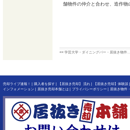
舗物件の仲介と合わせ、造作物
<<
学芸大学・ダイニングバー・居抜き物件
売却ライブ速報！
|
購入者を探す
|
【居抜き売却】 流れ
|
【居抜き売却】体験談
|
インフォメーション
|
居抜き売却本舗とは
|
プライバシーポリシー
|
居抜き物件