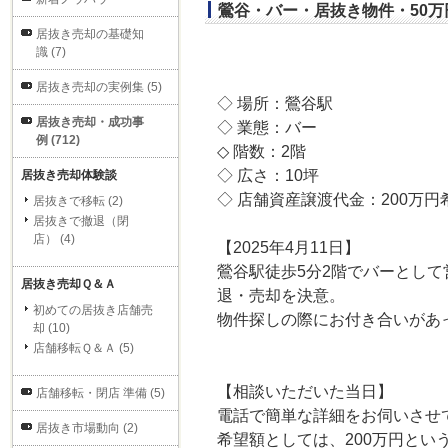
鶯谷・バー・居抜き物件・50万
居抜き売却の基礎知
識 (7)
居抜き売却の実例集 (5)
◇ 場所：鶯谷駅
居抜き売却・成功事
◇ 業態：バー
例 (712)
◇ 階数：2階
◇ 広さ：10坪
居抜き売却体験談
◇ 店舗資産譲渡代金：200万円
居抜きで移転 (2)
居抜きで撤退（閉
店） (4)
【2025年4月11日】
鶯谷駅徒歩5分2階でバーとし
居抜き売却Ｑ＆Ａ
退・売却を決意。
初めての居抜き店舗売
物件探しの際にお付き合いがあ
却 (10)
店舗移転Ｑ＆Ａ (5)
【相談いただいた当日】
店舗移転・閉店 準備 (5)
電話で簡単な詳細をお伺いさせ
居抜き市場動向 (2)
希望額としては、200万円とい