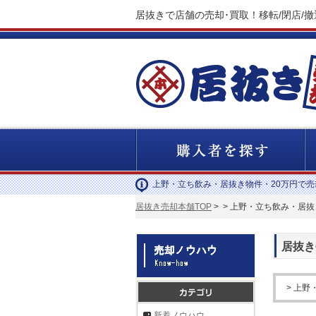
居抜きで店舗の売却･買取！移転/閉店/
上野・立ち飲み・居抜き物件・20万円で
居抜き売却本舗TOP
>
> 上野・立ち飲み・居抜
居抜き
> 上野
新着ノウハウ