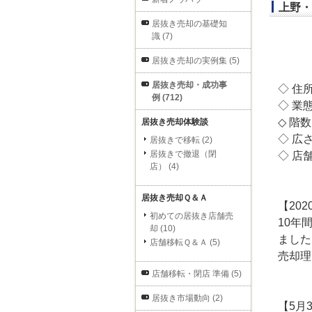
上野・
居抜き売却の基礎知
識 (7)
居抜き売却の実例集 (5)
居抜き売却・成功事
◇ 住
例 (712)
◇ 業
◇ 階
居抜き売却体験談
◇ 広
居抜きで移転 (2)
居抜きで撤退（閉
◇ 店
店） (4)
居抜き売却Ｑ＆Ａ
【202
初めての居抜き店舗売
10年
却 (10)
ました
店舗移転Ｑ＆Ａ (5)
売却理
店舗移転・閉店 準備 (5)
居抜き市場動向 (2)
【5月