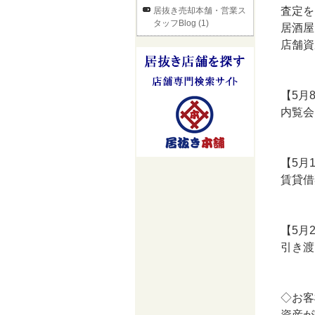
査定を
居抜き売却本舗・営業ス
タッフBlog (1)
居酒屋
店舗資
【5月
内覧会
【5月
賃貸借
【5月
引き渡
◇お客
資産が