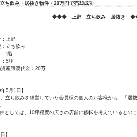
立ち飲み・居抜き物件・20万円で売却成功
◆◆◆ 上野 立ち飲み 居抜き ◆
所：上野
態：立ち飲み
数：1階
さ：5坪
舗資産譲渡代金：20万
0年5月1日】
間、立ち飲みを経営していた会員様の個人のお客様から、「居
。
由としては、10坪程度の広さの店舗に移転を考えているとの
3日】