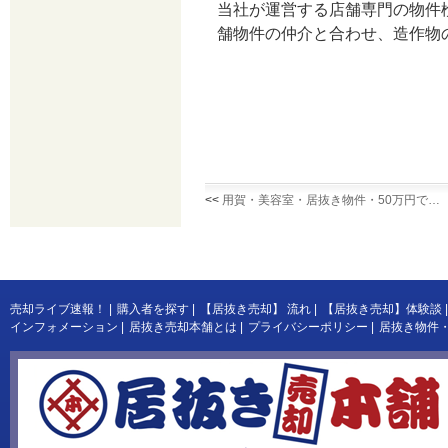
当社が運営する店舗専門の物件
舗物件の仲介と合わせ、造作物
<<
用賀・美容室・居抜き物件・50万円で…
売却ライブ速報！
|
購入者を探す
|
【居抜き売却】 流れ
|
【居抜き売却】体験談
|
インフォメーション
|
居抜き売却本舗とは
|
プライバシーポリシー
|
居抜き物件