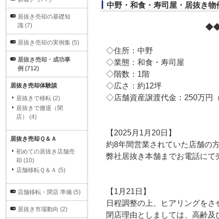
中野・和食・寿司屋・居抜き物件
居抜き売却の基礎知
識 (7)
◆
居抜き売却の実例集 (5)
◇住所：中野
居抜き売却・成功事
◇業態：和食・寿司屋
例 (712)
◇階数：1階
◇広さ：約12坪
居抜き売却体験談
◇店舗資産譲渡代金：250万円
居抜きで移転 (2)
居抜きで撤退（閉
店） (4)
【2025月1月20日】
居抜き売却Ｑ＆Ａ
約8年間営業されていた店舗の
初めての居抜き店舗売
弊社居抜き本舗までお電話にて
却 (10)
店舗移転Ｑ＆Ａ (5)
【1月21日】
店舗移転・閉店 準備 (5)
日程調整の上、ヒアリングをさ
居抜き市場動向 (2)
閉店理由としましては、高齢及