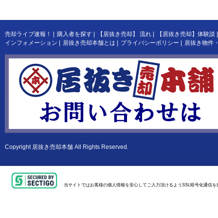
売却ライブ速報！
|
購入者を探す
|
【居抜き売却】 流れ
|
【居抜き売却】体験談
|
インフォメーション
|
居抜き売却本舗とは
|
プライバシーポリシー
|
居抜き物件
Copyright
居抜き売却本舗
All Rights Reserved.
当サイトではお客様の個人情報を安心してご入力頂けるようSSL暗号化通信を