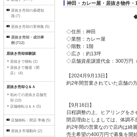
神田・カレー屋・居抜き物件・1
居抜き売却の基礎知
識 (7)
居抜き売却の実例集 (5)
◇住所：神田
居抜き売却・成功事
◇業態：カレー屋
例 (712)
◇階数：1階
◇広さ：約13坪
居抜き売却体験談
◇店舗資産譲渡代金：300万円
居抜きで移転 (2)
居抜きで撤退（閉
店） (4)
【2024月9月13日】
約2年間営業されていた店舗の
居抜き売却Ｑ＆Ａ
初めての居抜き店舗売
却 (10)
【9月16日】
店舗移転Ｑ＆Ａ (5)
日程調整の上、ヒアリングをさ
閉店理由としましては、体調不
店舗移転・閉店 準備 (5)
約2年間の営業なので店内は綺
居抜き市場動向 (2)
売主希望の400万円で募集を開