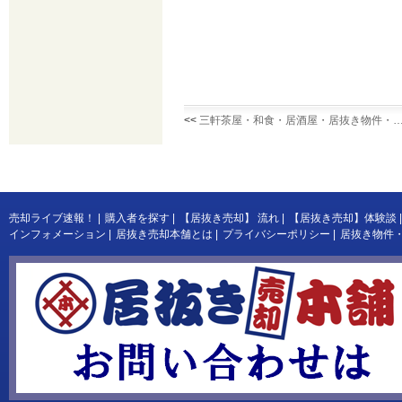
<<
三軒茶屋・和食・居酒屋・居抜き物件・
売却ライブ速報！
|
購入者を探す
|
【居抜き売却】 流れ
|
【居抜き売却】体験談
|
インフォメーション
|
居抜き売却本舗とは
|
プライバシーポリシー
|
居抜き物件