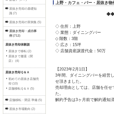
上野・カフェ・バー・居抜き物
居抜き売却の基礎知
識 (7)
◆
居抜き売却の実例集 (5)
◇ 住所：上野
居抜き売却・成功事
◇ 業態：ダイニングバー
例 (712)
◇ 階数：3階
◇ 広さ：15坪
居抜き売却体験談
◇ 店舗資産譲渡代金：50万
居抜きで移転 (2)
居抜きで撤退（閉
店） (4)
【2023年2月1日】
居抜き売却Ｑ＆Ａ
3年間、ダイニングバーを経営
初めての居抜き店舗売
せ頂きました。
却 (10)
売却理由としては、店舗を任せ
店舗移転Ｑ＆Ａ (5)
た。
解約予告は3ヶ月前で解約通知
店舗移転・閉店 準備 (5)
居抜き市場動向 (2)