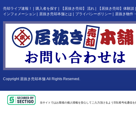
売却ライブ速報！
|
購入者を探す
|
【居抜き売却】 流れ
|
【居抜き売却】体験談
|
インフォメーション
|
居抜き売却本舗とは
|
プライバシーポリシー
|
居抜き物件
Copyright
居抜き売却本舗
All Rights Reserved.
当サイトではお客様の個人情報を安心してご入力頂けるようSSL暗号化通信を