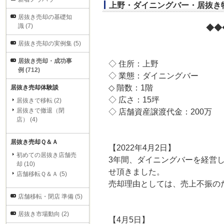
上野・ダイニングバー・居抜き物
居抜き売却の基礎知
識 (7)
◆◆
居抜き売却の実例集 (5)
居抜き売却・成功事
◇ 住所：上野
例 (712)
◇ 業態：ダイニングバー
◇ 階数：1階
居抜き売却体験談
◇ 広さ：15坪
居抜きで移転 (2)
居抜きで撤退（閉
◇ 店舗資産譲渡代金：200万
店） (4)
居抜き売却Ｑ＆Ａ
【2022年4月2日】
初めての居抜き店舗売
3年間、ダイニングバーを経営
却 (10)
せ頂きました。
店舗移転Ｑ＆Ａ (5)
売却理由としては、売上不振の
店舗移転・閉店 準備 (5)
居抜き市場動向 (2)
【4月5日】