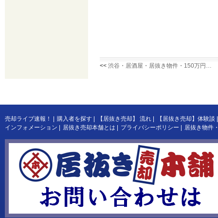
<<
渋谷・居酒屋・居抜き物件・150万円…
売却ライブ速報！
|
購入者を探す
|
【居抜き売却】 流れ
|
【居抜き売却】体験談
|
インフォメーション
|
居抜き売却本舗とは
|
プライバシーポリシー
|
居抜き物件