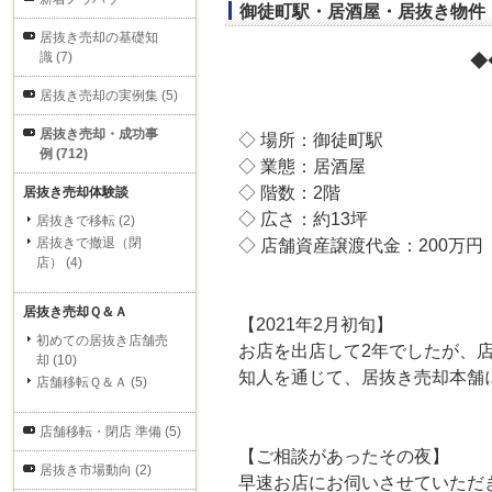
御徒町駅・居酒屋・居抜き物件・
居抜き売却の基礎知
識 (7)
◆
居抜き売却の実例集 (5)
居抜き売却・成功事
◇ 場所：御徒町駅
例 (712)
◇ 業態：居酒屋
◇ 階数：2階
居抜き売却体験談
◇ 広さ：約13坪
居抜きで移転 (2)
居抜きで撤退（閉
◇ 店舗資産譲渡代金：200万円
店） (4)
居抜き売却Ｑ＆Ａ
【2021年2月初旬】
初めての居抜き店舗売
お店を出店して2年でしたが、
却 (10)
知人を通じて、居抜き売却本舗
店舗移転Ｑ＆Ａ (5)
店舗移転・閉店 準備 (5)
【ご相談があったその夜】
居抜き市場動向 (2)
早速お店にお伺いさせていただ