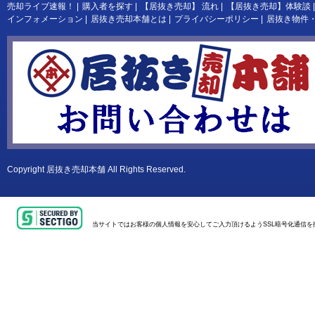
売却ライブ速報！
|
購入者を探す
|
【居抜き売却】 流れ
|
【居抜き売却】体験談
|
インフォメーション
|
居抜き売却本舗とは
|
プライバシーポリシー
|
居抜き物件
Copyright
居抜き売却本舗
All Rights Reserved.
当サイトではお客様の個人情報を安心してご入力頂けるようSSL暗号化通信を