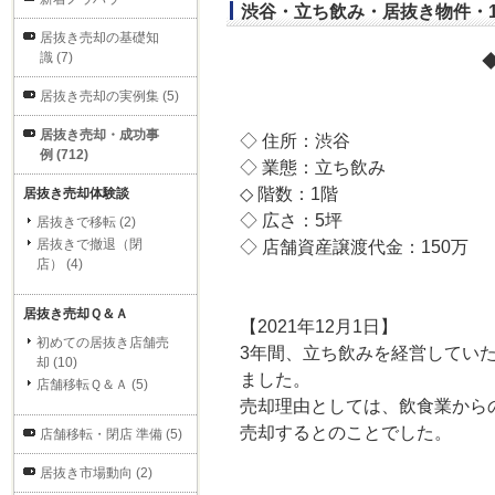
渋谷・立ち飲み・居抜き物件・1
居抜き売却の基礎知
識 (7)
居抜き売却の実例集 (5)
居抜き売却・成功事
◇ 住所：渋谷
例 (712)
◇ 業態：立ち飲み
◇ 階数：1階
居抜き売却体験談
◇ 広さ：5坪
居抜きで移転 (2)
居抜きで撤退（閉
◇ 店舗資産譲渡代金：150万
店） (4)
居抜き売却Ｑ＆Ａ
【2021年12月1日】
初めての居抜き店舗売
3年間、立ち飲みを経営してい
却 (10)
ました。
店舗移転Ｑ＆Ａ (5)
売却理由としては、飲食業から
売却するとのことでした。
店舗移転・閉店 準備 (5)
居抜き市場動向 (2)