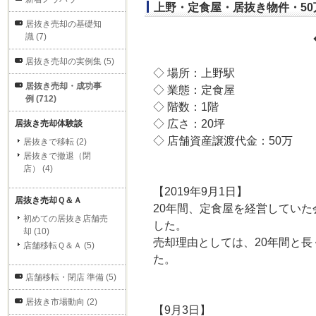
上野・定食屋・居抜き物件・5
居抜き売却の基礎知
識 (7)
居抜き売却の実例集 (5)
◇ 場所：上野駅
居抜き売却・成功事
◇ 業態：定食屋
例 (712)
◇ 階数：1階
◇ 広さ：20坪
居抜き売却体験談
◇ 店舗資産譲渡代金：50万
居抜きで移転 (2)
居抜きで撤退（閉
店） (4)
【2019年9月1日】
居抜き売却Ｑ＆Ａ
20年間、定食屋を経営してい
初めての居抜き店舗売
した。
却 (10)
売却理由としては、20年間と
店舗移転Ｑ＆Ａ (5)
た。
店舗移転・閉店 準備 (5)
居抜き市場動向 (2)
【9月3日】