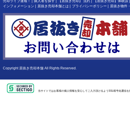
売却ライブ速報！
|
購入者を探す
|
【居抜き売却】 流れ
|
【居抜き売却】体験談
|
インフォメーション
|
居抜き売却本舗とは
|
プライバシーポリシー
|
居抜き物件
Copyright
居抜き売却本舗
All Rights Reserved.
当サイトではお客様の個人情報を安心してご入力頂けるようSSL暗号化通信を