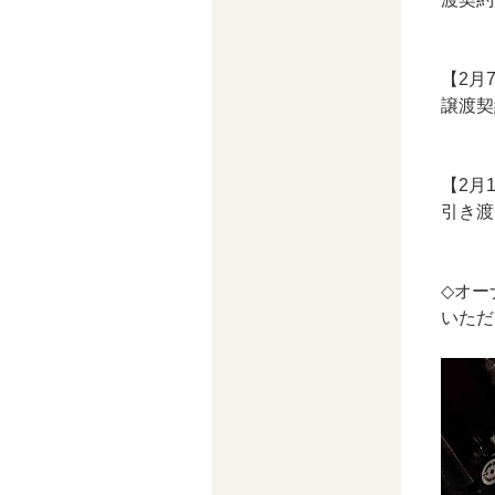
【2月
譲渡契
【2月
引き渡
◇オー
いただ