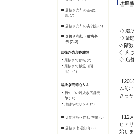
水道橋
居抜き売却の基礎知
識 (7)
居抜き売却の実例集 (5)
◇ 場
居抜き売却・成功事
◇ 業
例 (712)
◇ 階
◇ 広さ
居抜き売却体験談
◇ 店
居抜きで移転 (2)
居抜きで撤退（閉
店） (4)
【201
居抜き売却Ｑ＆Ａ
以前出
初めての居抜き店舗売
さっそ
却 (10)
店舗移転Ｑ＆Ａ (5)
【12
店舗移転・閉店 準備 (5)
ヒアリ
居抜き市場動向 (2)
始しま