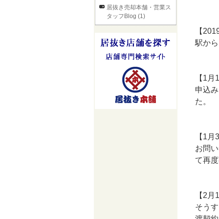
居抜き売却本舗・営業ス
タッフBlog (1)
【201
駅から
【1月
申込み
た。
【1月
お問い
て再度
【2月
そうす
渡契約