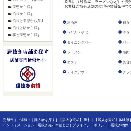
飲食店（居酒屋、ラーメンなど）や美
お客様ご所有店舗の立地や賃貸条件で
業態から探す
沿線から探す
沿線と業態から探す
居酒屋
和食
沿線と駅から探す
うどん・そば
洋食
駅と業態から探す
ダイニングバー
バー
ラーメン
焼肉
エステ
美容
テイクアウト
クラ
売却ライブ速報！
|
購入者を探す
|
【居抜き売却】 流れ
|
【居抜き売却】体験談
|
インフォメーション
|
居抜き売却本舗とは
|
プライバシーポリシー
|
居抜き物件