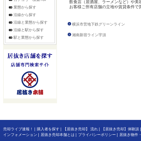
飲食店（居酒屋、ラーメンなど）や美
お客様ご所有店舗の立地や賃貸条件で
業態から探す
沿線から探す
沿線と業態から探す
横浜市営地下鉄グリーンライン
沿線と駅から探す
湘南新宿ライン宇須
駅と業態から探す
売却ライブ速報！
|
購入者を探す
|
【居抜き売却】 流れ
|
【居抜き売却】体験談
|
インフォメーション
|
居抜き売却本舗とは
|
プライバシーポリシー
|
居抜き物件