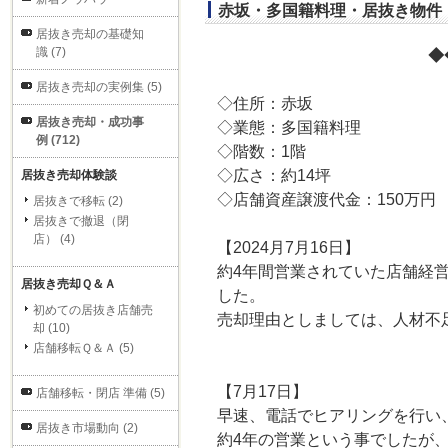
赤坂・多国籍料理・居抜き物件・
居抜き売却の基礎知
識 (7)
◆
居抜き売却の実例集 (5)
◇住所：赤坂
居抜き売却・成功事
◇業態：多国籍料理
例 (712)
◇階数：1階
◇広さ：約14坪
居抜き売却体験談
◇店舗資産譲渡代金：150万円
居抜きで移転 (2)
居抜きで撤退（閉
店） (4)
【2024月7月16日】
約4年間営業されていた店舗経
居抜き売却Ｑ＆Ａ
した。
初めての居抜き店舗売
売却理由としましては、人材不
却 (10)
店舗移転Ｑ＆Ａ (5)
【7月17日】
店舗移転・閉店 準備 (5)
早速、電話でヒアリングを行い
居抜き市場動向 (2)
約4年の営業という事でしたが