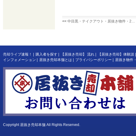
<<
中目黒・テイクアウト・居抜き物件・2…
売却ライブ速報！
|
購入者を探す
|
【居抜き売却】 流れ
|
【居抜き売却】体験談
|
インフォメーション
|
居抜き売却本舗とは
|
プライバシーポリシー
|
居抜き物件
Copyright
居抜き売却本舗
All Rights Reserved.