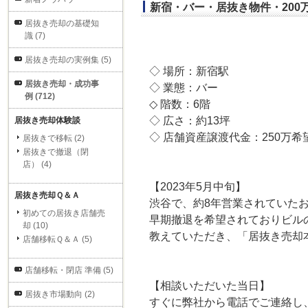
新宿・バー・居抜き物件・200
居抜き売却の基礎知
識 (7)
居抜き売却の実例集 (5)
◇ 場所：新宿駅
居抜き売却・成功事
◇ 業態：バー
例 (712)
◇ 階数：6階
◇ 広さ：約13坪
居抜き売却体験談
◇ 店舗資産譲渡代金：250万希
居抜きで移転 (2)
居抜きで撤退（閉
店） (4)
【2023年5月中旬】
居抜き売却Ｑ＆Ａ
渋谷で、約8年営業されていた
初めての居抜き店舗売
早期撤退を希望されておりビル
却 (10)
教えていただき、「居抜き売却
店舗移転Ｑ＆Ａ (5)
店舗移転・閉店 準備 (5)
【相談いただいた当日】
居抜き市場動向 (2)
すぐに弊社から電話でご連絡し