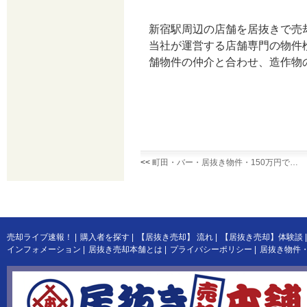
新宿駅周辺の店舗を居抜きで売
当社が運営する店舗専門の物件
舗物件の仲介と合わせ、造作物
<<
町田・バー・居抜き物件・150万円で…
売却ライブ速報！
|
購入者を探す
|
【居抜き売却】 流れ
|
【居抜き売却】体験談
|
インフォメーション
|
居抜き売却本舗とは
|
プライバシーポリシー
|
居抜き物件