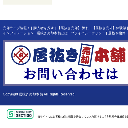
売却ライブ速報！
|
購入者を探す
|
【居抜き売却】 流れ
|
【居抜き売却】体験談
|
インフォメーション
|
居抜き売却本舗とは
|
プライバシーポリシー
|
居抜き物件
Copyright
居抜き売却本舗
All Rights Reserved.
当サイトではお客様の個人情報を安心してご入力頂けるようSSL暗号化通信を