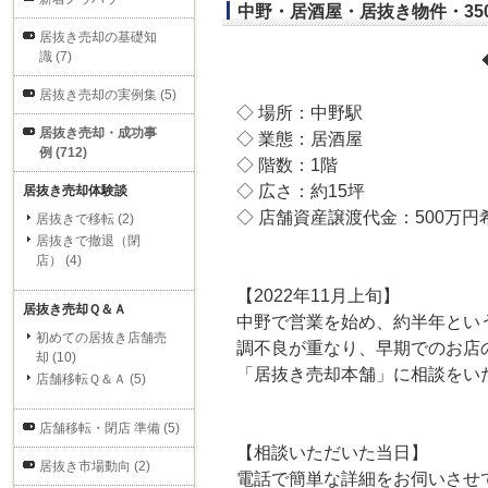
中野・居酒屋・居抜き物件・35
居抜き売却の基礎知
識 (7)
居抜き売却の実例集 (5)
◇ 場所：中野駅
居抜き売却・成功事
◇ 業態：居酒屋
例 (712)
◇ 階数：1階
◇ 広さ：約15坪
居抜き売却体験談
◇ 店舗資産譲渡代金：500万円
居抜きで移転 (2)
居抜きで撤退（閉
店） (4)
【2022年11月上旬】
居抜き売却Ｑ＆Ａ
中野で営業を始め、約半年とい
初めての居抜き店舗売
調不良が重なり、早期でのお店
却 (10)
「居抜き売却本舗」に相談をい
店舗移転Ｑ＆Ａ (5)
店舗移転・閉店 準備 (5)
【相談いただいた当日】
居抜き市場動向 (2)
電話で簡単な詳細をお伺いさせ