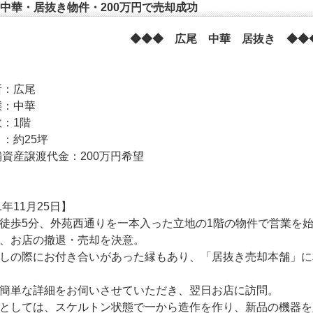
中華・居抜き物件・200万円で売却成功
◆◆◆ 広尾 中華 居抜き ◆◆
所：広尾
態：中華
数：1階
さ：約25坪
舗資産譲渡代金：200万円希望
1年11月25日】
徒歩5分、外苑西通りを一本入った立地の1階の物件で営業を
、お店の撤退・売却を決意。
しの際にお付き合いがあった縁もあり、「居抜き売却本舗」に
簡単な詳細をお伺いさせていただき、翌日お店に訪問。
としては、スケルトン状態で一から造作を作り、新品の機器を