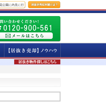
公園に内見に行ってきました！
【17時間前】新橋にて飲食店の居抜き撤退