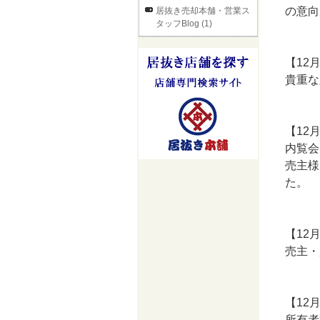
の意向
居抜き売却本舗・営業ス
タッフBlog (1)
【12
貴重な
【12
内覧会
売主様
た。
【12
売主・
【12
所有者