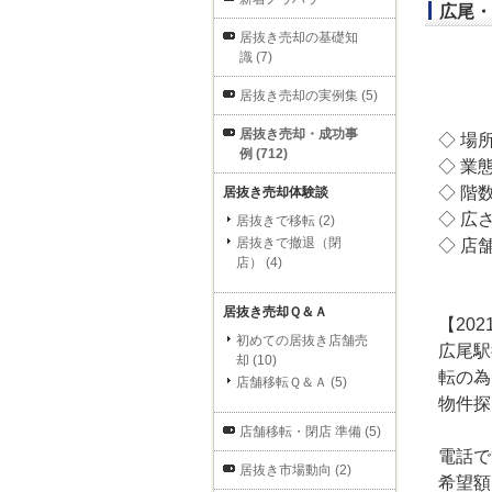
広尾・
居抜き売却の基礎知
識 (7)
居抜き売却の実例集 (5)
居抜き売却・成功事
◇ 場
例 (712)
◇ 業
◇ 階
居抜き売却体験談
◇ 広
居抜きで移転 (2)
居抜きで撤退（閉
◇ 店
店） (4)
居抜き売却Ｑ＆Ａ
【202
初めての居抜き店舗売
広尾駅
却 (10)
転の為
店舗移転Ｑ＆Ａ (5)
物件探
店舗移転・閉店 準備 (5)
電話で
居抜き市場動向 (2)
希望額