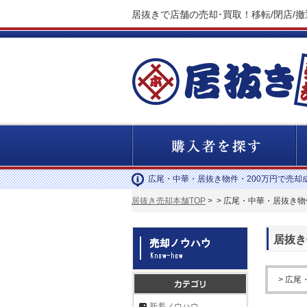
居抜きで店舗の売却･買取！移転/閉店/
広尾・中華・居抜き物件・200万円で売却
居抜き売却本舗TOP
>
> 広尾・中華・居抜き物
居抜き
> 広尾
新着ノウハウ