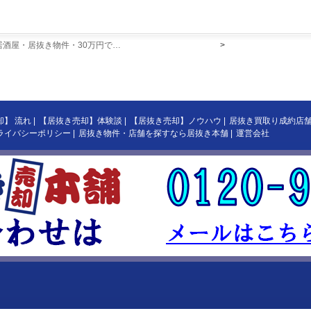
居酒屋・居抜き物件・30万円で…
>
却】 流れ
|
【居抜き売却】体験談
|
【居抜き売却】ノウハウ
|
居抜き買取り成約店
ライバシーポリシー
|
居抜き物件・店舗を探すなら居抜き本舗
|
運営会社