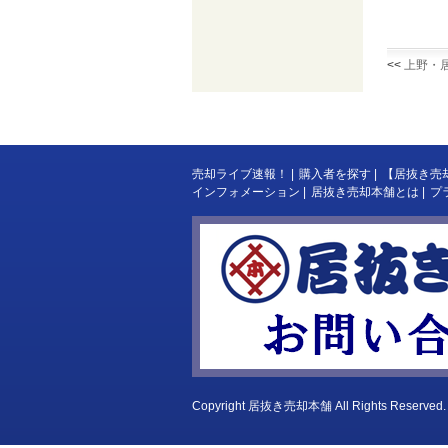
<<
上野・
売却ライブ速報！
|
購入者を探す
|
【居抜き売
インフォメーション
|
居抜き売却本舗とは
|
プ
Copyright
居抜き売却本舗
All Rights Reserved.