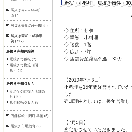
新宿・小料理・居抜き物件・3
居抜き売却の基礎知
識 (7)
居抜き売却の実例集 (5)
◇ 住所：新宿
居抜き売却・成功事
◇ 業態：小料理
例 (712)
◇ 階数：1階
◇ 広さ：7坪
居抜き売却体験談
◇ 店舗資産譲渡代金：30万
居抜きで移転 (2)
居抜きで撤退（閉
店） (4)
【2019年7月3日】
居抜き売却Ｑ＆Ａ
小料理を15年間経営されてい
初めての居抜き店舗売
した。
却 (10)
売却理由としては、長年営業し
店舗移転Ｑ＆Ａ (5)
店舗移転・閉店 準備 (5)
【7月5日】
居抜き市場動向 (2)
査定をさせていただきました。