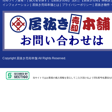
売却ライブ速報！
|
購入者を探す
|
【居抜き売却】 流れ
|
【居抜き売却】体験談
|
インフォメーション
|
居抜き売却本舗とは
|
プライバシーポリシー
|
居抜き物件
Copyright
居抜き売却本舗
All Rights Reserved.
当サイトではお客様の個人情報を安心してご入力頂けるようSSL暗号化通信を