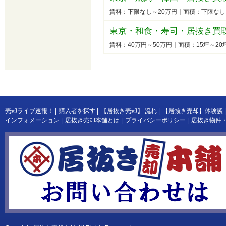
賃料：下限なし～20万円｜面積：下限な
東京・和食・寿司・居抜き買
賃料：40万円～50万円｜面積：15坪～2
売却ライブ速報！
|
購入者を探す
|
【居抜き売却】 流れ
|
【居抜き売却】体験談
|
インフォメーション
|
居抜き売却本舗とは
|
プライバシーポリシー
|
居抜き物件