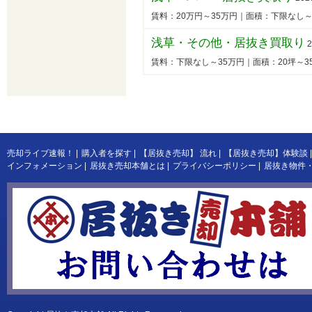
賃料：20万円～35万円｜面積：下限なし
浅草・その他・居抜き買取り
2
賃料：下限なし～35万円｜面積：20坪～
売却ライブ速報！
|
購入者を探す
|
【居抜き売却】 流れ
|
【居抜き売却】体験談
|
インフォメーション
|
居抜き売却本舗とは
|
プライバシーポリシー
|
居抜き物件