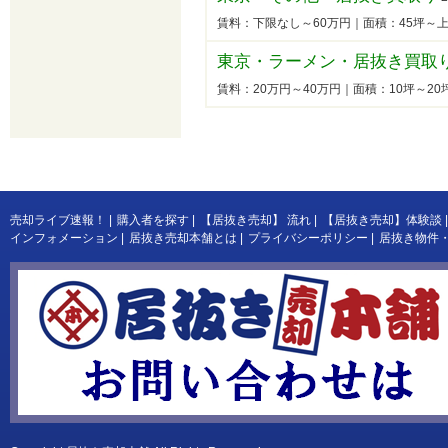
賃料：下限なし～60万円｜面積：45坪～
東京・ラーメン・居抜き買取
賃料：20万円～40万円｜面積：10坪～2
売却ライブ速報！
|
購入者を探す
|
【居抜き売却】 流れ
|
【居抜き売却】体験談
|
インフォメーション
|
居抜き売却本舗とは
|
プライバシーポリシー
|
居抜き物件