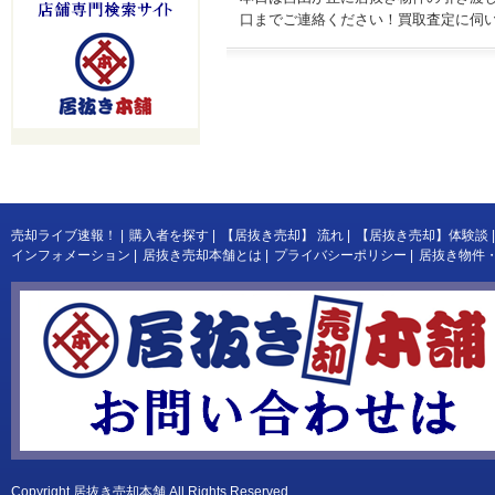
口までご連絡ください！買取査定に伺
売却ライブ速報！
|
購入者を探す
|
【居抜き売却】 流れ
|
【居抜き売却】体験談
|
インフォメーション
|
居抜き売却本舗とは
|
プライバシーポリシー
|
居抜き物件
Copyright
居抜き売却本舗
All Rights Reserved.