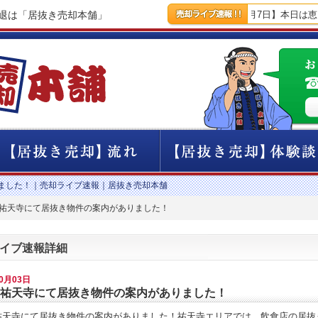
撤退は「居抜き売却本舗」
【8月7日】本日は恵
ました！｜売却ライブ速報｜居抜き売却本舗
は祐天寺にて居抜き物件の案内がありました！
イブ速報詳細
10月03日
祐天寺にて居抜き物件の案内がありました！
祐天寺にて居抜き物件の案内がありました！祐天寺エリアでは、飲食店の居抜