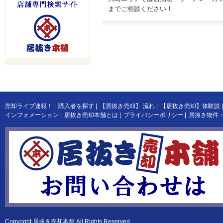
までご相談ください！
売却ライブ速報！
|
購入者を探す
|
【居抜き売却】 流れ
|
【居抜き売却】体験談
|
インフォメーション
|
居抜き売却本舗とは
|
プライバシーポリシー
|
居抜き物件
Copyright
居抜き売却本舗
All Rights Reserved.