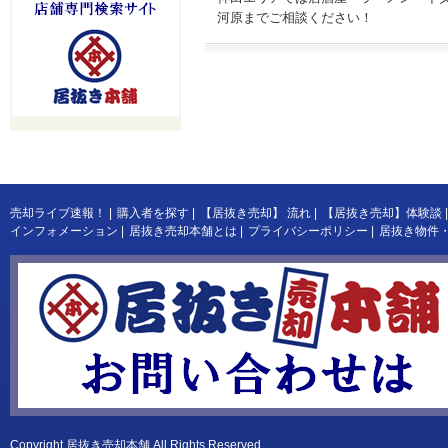
河原までご相談ください！
売却ライブ速報！
|
購入者を探す
|
【居抜き売却】 流れ
|
【居抜き売却】体験談
|
インフォメーション
|
居抜き売却本舗とは
|
プライバシーポリシー
|
居抜き物件
Copyright
居抜き売却本舗
All Rights Reserved.