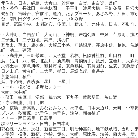
、元住吉、日吉、綱島、大倉山、妙蓮寺、白楽、東白楽、反町
市線・渋谷、長津田、中央林間、二子玉川、池尻大橋、三軒茶屋、駒沢
、梶が谷、宮崎台、宮前平、鷺沼、たまプラーザ、あざみ野、江田、市
け台、南町田グランベリーパーク、つきみ野
・目黒、武蔵小杉、田園調布、多摩川、新丸子、元住吉、日吉、不動前
線・大井町、自由が丘、大岡山、下神明、戸越公園、中延、荏原町、旗
、二子玉川、二子新地、高津、溝の口
・五反田、蒲田、旗の台、大崎広小路、戸越銀座、荏原中延、長原、洗
鳥町、池上、蓮沼
線・下高井戸、三軒茶屋、西太子堂、若林、松陰神社前、世田谷、上町
横浜、品川、八丁畷、北品川、新馬場、青物横丁、鮫洲、立会川、大森
、六郷土手、京急川崎、鶴見市場、京急鶴見、花月園前、生麦、京急新
、日ノ出町、黄金町、上大岡、杉田、馬堀海岸、泉岳寺
・京急蒲田、糀谷
横浜、平沼橋、西横浜、星川、上星川
ノレール・松が谷、多摩センター
・大崎、大井町
線・蒲田、多摩川、沼部、鵜の木、下丸子、武蔵新田、矢口渡
道・赤羽岩淵、川口元郷
い線・横浜、新高島、みなとみらい、馬車道、日本大通り、元町・中華
スプレス・秋葉原、北千住、南千住、浅草、新御徒町
ライナー・西日暮里、日暮里
下鉄グリーンライン・日吉、日吉本町
副都心線・池袋、渋谷、新宿三丁目、明治神宮前、地下鉄成増、要町、
イン宇須・横浜、新宿、池袋、赤羽、大崎、恵比寿、渋谷、西大井、新