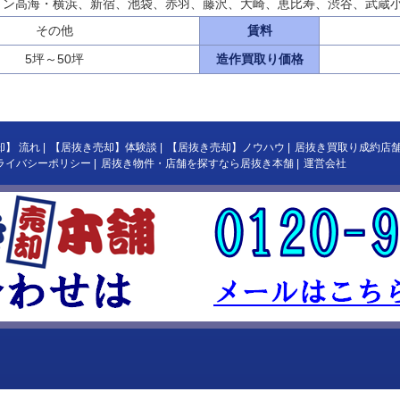
イン高海・横浜、新宿、池袋、赤羽、藤沢、大崎、恵比寿、渋谷、武蔵
その他
賃料
5坪～50坪
造作買取り価格
却】 流れ
|
【居抜き売却】体験談
|
【居抜き売却】ノウハウ
|
居抜き買取り成約店
ライバシーポリシー
|
居抜き物件・店舗を探すなら居抜き本舗
|
運営会社