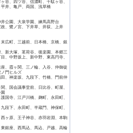
市ヶ谷、四ツ谷、信濃町、千駄ヶ谷、
、平井、亀戸、両国、浅草橋
神井公園、大泉学園、練馬高野台
家政、鷺ノ宮、下井草、井荻、上井
、末広町、三越前、日本橋、京橋、銀
附、新大塚、茗荷谷、後楽園、本郷三
丁目、中野坂上、新中野、東高円寺、
銀座、霞ヶ関、三ノ輪、入谷、仲御徒
虎ノ門ヒルズ
稲田、神楽坂、九段下、竹橋、門前仲
ヶ関、国会議事堂前、日比谷、町屋、
公園
、護国寺、江戸川橋、麹町、永田町、
、九段下、永田町、半蔵門、神保町、
、西ヶ原、王子神谷、赤羽岩淵、本駒
、東銀座、西馬込、馬込、戸越、高輪