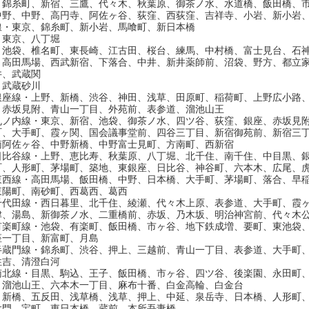
・錦糸町、新宿、三鷹、代々木、秋葉原、御茶ノ水、水道橋、飯田橋、
中野、中野、高円寺、阿佐ヶ谷、荻窪、西荻窪、吉祥寺、小岩、新小岩
線・東京、錦糸町、新小岩、馬喰町、新日本橋
・東京、八丁堀
・池袋、椎名町、東長崎、江古田、桜台、練馬、中村橋、富士見台、石
・高田馬場、西武新宿、下落合、中井、新井薬師前、沼袋、野方、都立
井、武蔵関
・武蔵砂川
銀座線・上野、新橋、渋谷、神田、浅草、田原町、稲荷町、上野広小路
、赤坂見附、青山一丁目、外苑前、表参道、溜池山王
丸ノ内線・東京、新宿、池袋、御茶ノ水、四ツ谷、荻窪、銀座、赤坂見
町、大手町、霞ヶ関、国会議事堂前、四谷三丁目、新宿御苑前、新宿三
南阿佐ヶ谷、中野新橋、中野富士見町、方南町、西新宿
日比谷線・上野、恵比寿、秋葉原、八丁堀、北千住、南千住、中目黒、
町、人形町、茅場町、築地、東銀座、日比谷、神谷町、六本木、広尾、
東西線・高田馬場、飯田橋、中野、日本橋、大手町、茅場町、落合、早
東陽町、南砂町、西葛西、葛西
千代田線・西日暮里、北千住、綾瀬、代々木上原、表参道、大手町、霞
津、湯島、新御茶ノ水、二重橋前、赤坂、乃木坂、明治神宮前、代々木
有楽町線・池袋、有楽町、飯田橋、市ヶ谷、地下鉄成増、要町、東池袋
座一丁目、新富町、月島
半蔵門線・錦糸町、渋谷、押上、三越前、青山一丁目、表参道、大手町
住吉、清澄白河
南北線・目黒、駒込、王子、飯田橋、市ヶ谷、四ツ谷、後楽園、永田町
、溜池山王、六本木一丁目、麻布十番、白金高輪、白金台
・新橋、五反田、浅草橋、浅草、押上、中延、泉岳寺、日本橋、人形町
大門、宝町、東日本橋、蔵前、本所吾妻橋