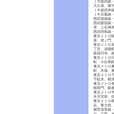
ＪＲ総武線
大久保、東
ＪＲ総武本
ＪＲ京葉線
西武池袋線
西武新宿線
草、上石神
西武拝島線
東京メトロ
座、虎ノ門
東京メトロ
丁目、淡路
新高円寺、
東京メトロ
町、小伝馬
東京メトロ
町、木場、
東京メトロ
千駄木、根
東京メトロ
桜田門、銀
東京メトロ
水天宮前、
東京メトロ
込、東大前
都営浅草線
台、三田、