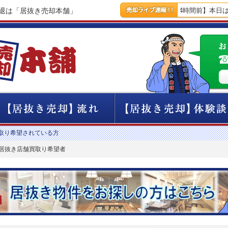
撤退は「居抜き売却本舗」
【14時間前】本日は
取り希望されている方
の居抜き店舗買取り希望者