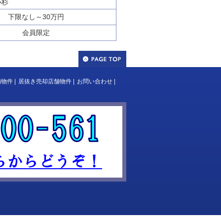
小杉
下限なし～30万円
会員限定
舗物件
|
居抜き売却店舗物件
|
お問い合わせ
|