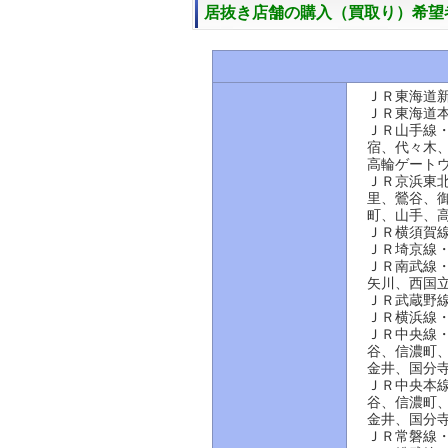
居抜き店舗の購入（買取り）希望
ＪＲ東海道
ＪＲ東海道
ＪＲ山手線
宿、代々木
高輪ゲート
ＪＲ京浜東
里、鶯谷、
町、山手、
ＪＲ横須賀
ＪＲ埼京線
ＪＲ南武線
矢川、西国
ＪＲ武蔵野
ＪＲ横浜線
ＪＲ中央線
谷、信濃町
金井、国分
ＪＲ中央本
谷、信濃町
金井、国分
ＪＲ常磐線