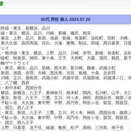
者
30代 男性 個人 2023.07.20
新幹線・東京、新横浜、品川
本線・東京、横浜、品川、川崎、新橋、藤沢、相見
・東京、上野、品川、新宿、池袋、新橋、有楽町、浜松町、田町、大崎
、新大久保、高田馬場、目白、大塚、巣鴨、駒込、田端、西日暮里、日
ウェイ
北・根岸線・東京、横浜、上野、品川、川崎、赤羽、新橋、有楽町、浜
御徒町、秋葉原、神田、東十条、王子、大井町、大森、蒲田、鶴見、新
高輪ゲートウェイ
線・東京、横浜、品川、新橋、西大井、新川崎、鎌倉、武蔵小杉
・新宿、池袋、赤羽、大崎、恵比寿、渋谷、板橋、十条、北赤羽
・川崎、立川、鹿島田、武蔵小杉、武蔵中原、武蔵新城、武蔵溝ノ口、
立、八丁畷、西府
線・府中本町、西国分寺
・横浜、新横浜、八王子、東神奈川、桜木町、関内、石川町、山手、大
・東京、新宿、八王子、三鷹、立川、代々木、神田、西国分寺、御茶ノ
、千駄ヶ谷、大久保、東中野、中野、高円寺、阿佐ヶ谷、荻窪、西荻窪
寺、国立、西八王子
線・東京、新宿、八王子、三鷹、立川、代々木、神田、西国分寺、御茶
、千駄ヶ谷、大久保、東中野、中野、高円寺、阿佐ヶ谷、荻窪、西荻窪
寺、国立、西八王子
・上野、日暮里、北千住、綾瀬、亀有、松戸、南柏、三河島、南千住