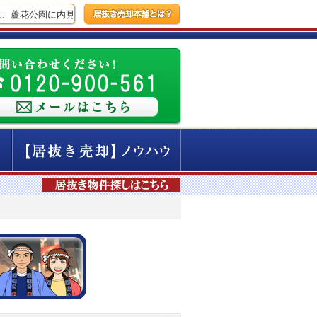
、蘆花公園に内見に行ってきました！
【14時間前】新橋にて飲食店の居抜