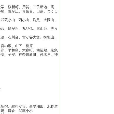
大学、桜新町、用賀、二子新地、高
が尾、藤が丘、青葉台、田奈、つくし
、武蔵小山、西小山、洗足、大岡山、
の台、緑が丘、九品仏、尾山台、等々
足池、石川台、雪が谷大塚、御嶽山、
、宮の坂、山下、松原
海岸、平和島、大森町、梅屋敷、京急
子安、子安、神奈川新町、仲木戸、神
街
東新宿、雑司が谷、西早稲田、北参道
川崎、鎌倉、武蔵小杉