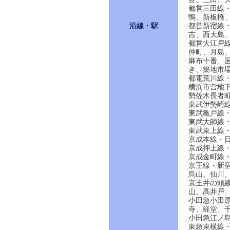
都営三田線
鴨、新板橋
沿線・駅
都営新宿線
吉、西大島
都営大江戸
仲町、月島
麻布十番、
き、築地市
都電荒川線
横浜市営地
勢佐木長者
東武伊勢崎
東武亀戸線
東武大師線
東武東上線
京成本線・
京成押上線
京成金町線
京王線・新
烏山、仙川
京王井の頭
山、高井戸
小田急小田
寺、経堂、
小田急江ノ
東急東横線