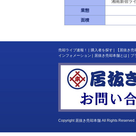
湘南新宿ラ
業態
面積
売却ライブ速報！
|
購入者を探す
|
【居抜き売
インフォメーション
|
居抜き売却本舗とは
|
プ
Copyright
居抜き売却本舗
All Rights Reserved.