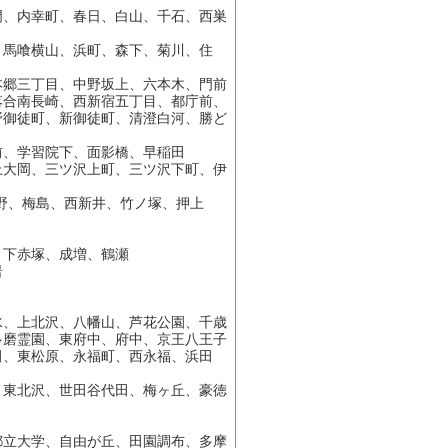
門、内幸町、春日、白山、千石、西巣
、馬喰横山、浜町、森下、菊川、住
本郷三丁目、中野坂上、六本木、門前
落合南長崎、西新宿五丁目、都庁前、
野御徒町、新御徒町、清澄白河、勝ど
前、学習院下、面影橋、早稲田
上大岡、三ツ沢上町、三ツ沢下町、伊
野、梅島、西新井、竹ノ塚、押上
、下赤塚、成増、鶴瀬
岩
水、上北沢、八幡山、芦花公園、千歳
多磨霊園、東府中、府中、京王八王子
田、東松原、永福町、西永福、浜田
、東北沢、世田谷代田、梅ヶ丘、豪徳
都立大学、自由が丘、田園調布、多摩