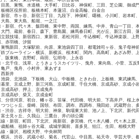
・目黒、巣鴨、水道橋、大手町、日比谷、神保町、三田、芝公園、御成
、板橋区役所前、板橋本町、本蓮沼、白金高輪、白金台
・新宿、市ヶ谷、新宿三丁目、九段下、神保町、曙橋、小川町、岩本町
、大島、東大島、船堀、一之江
線・新宿、代々木、飯田橋、東中野、両国、練馬、中井、青山一丁目、
、大門、蔵前、春日、森下、豊島園、練馬春日町、光が丘、新江古田、
国立競技場、新宿西口、東新宿、若松河田、牛込柳町、牛込神楽坂、上
場、赤羽橋、汐留
・巣鴨新田、大塚駅前、向原、東池袋四丁目、都電雑司ヶ谷、鬼子母神
下鉄ブルーライン・横浜、新横浜、桜木町、関内、高島町、あざみ野、
町、阪東橋、吉野町、蒔田、弘明寺、上永谷
線・北千住、浅草、とうきょうスカイツリ-、曳舟、東向島、小菅、五反
・亀戸、曳舟、小村井、東あずま
・西新井
・池袋、北池袋、下板橋、大山、中板橋、ときわ台、上板橋、東武練馬
日暮里、京成上野、新三河島、京成町屋、千住大橋、京成高砂、京成小
・京成高砂、押上、京成曳舟
・京成高砂、柴又、京成金町
宿、分倍河原、初台、幡ヶ谷、笹塚、代田橋、明大前、下高井戸、桜上
、つつじヶ丘、柴崎、国領、布田、調布、西調布、飛田給、武蔵野台、
線・渋谷、吉祥寺、明大前、神泉、駒場東大前、池ノ上、下北沢、新代
、富士見ヶ丘、久我山、三鷹台、井の頭公園
原線・新宿、町田、下北沢、南新宿、参宮橋、代々木八幡、代々木上原
千歳船橋、祖師ヶ谷大蔵、成城学園前、喜多見、狛江、生田、相模大野
島線・藤沢、相模大野、中央林間
・横浜、渋谷、武蔵小杉、菊名、代官山、中目黒、祐天寺、学芸大学、