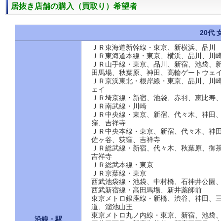
居抜き店舗の購入（買取り）希望者
20代 女
ＪＲ東海道新幹線・東京、新横浜、品川
ＪＲ東海道本線・東京、横浜、品川、川
ＪＲ山手線・東京、品川、新宿、池袋、
田馬場、秋葉原、神田、高輪ゲートウェ
ＪＲ京浜東北・根岸線・東京、品川、川
ェイ
ＪＲ埼京線・新宿、池袋、赤羽、恵比寿
ＪＲ南武線・川崎
ＪＲ中央線・東京、新宿、代々木、神田
窪、吉祥寺
ＪＲ中央本線・東京、新宿、代々木、神
佐ヶ谷、荻窪、吉祥寺
ＪＲ総武線・新宿、代々木、秋葉原、御
吉祥寺
ＪＲ総武本線・東京
ＪＲ京葉線・東京
西武池袋線・池袋、中村橋、石神井公園
西武新宿線・高田馬場、新井薬師前
東京メトロ銀座線・新橋、渋谷、神田、
道、溜池山王
東京メトロ丸ノ内線・東京、新宿、池袋
沿線・駅