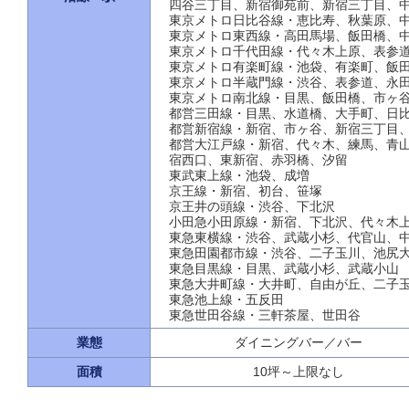
四谷三丁目、新宿御苑前、新宿三丁目、
東京メトロ日比谷線・恵比寿、秋葉原、
東京メトロ東西線・高田馬場、飯田橋、
東京メトロ千代田線・代々木上原、表参
東京メトロ有楽町線・池袋、有楽町、飯
東京メトロ半蔵門線・渋谷、表参道、永
東京メトロ南北線・目黒、飯田橋、市ヶ
都営三田線・目黒、水道橋、大手町、日
都営新宿線・新宿、市ヶ谷、新宿三丁目
都営大江戸線・新宿、代々木、練馬、青
宿西口、東新宿、赤羽橋、汐留
東武東上線・池袋、成増
京王線・新宿、初台、笹塚
京王井の頭線・渋谷、下北沢
小田急小田原線・新宿、下北沢、代々木
東急東横線・渋谷、武蔵小杉、代官山、
東急田園都市線・渋谷、二子玉川、池尻
東急目黒線・目黒、武蔵小杉、武蔵小山
東急大井町線・大井町、自由が丘、二子
東急池上線・五反田
東急世田谷線・三軒茶屋、世田谷
業態
ダイニングバー／バー
面積
10坪～上限なし