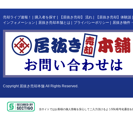
売却ライブ速報！
|
購入者を探す
|
【居抜き売却】 流れ
|
【居抜き売却】体験談
|
インフォメーション
|
居抜き売却本舗とは
|
プライバシーポリシー
|
居抜き物件
Copyright
居抜き売却本舗
All Rights Reserved.
当サイトではお客様の個人情報を安心してご入力頂けるようSSL暗号化通信を